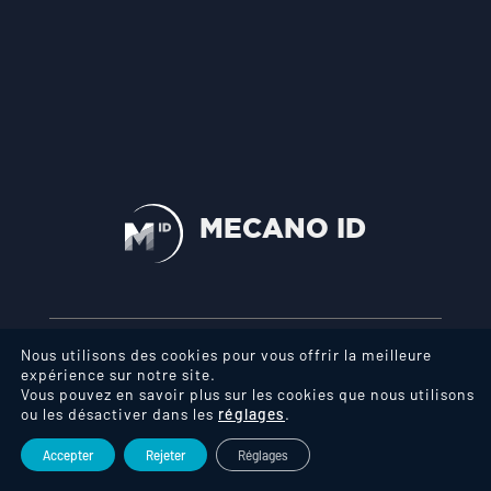
TRAVAILLER CHEZ MECANO ID
CONTACT
OFFRES D’EMPLOI
ACTUALITÉS
PARTENAIRES
MECANO ID
Mentions légales
Gestion des cookies
Nous utilisons des cookies pour vous offrir la meilleure
expérience sur notre site.
Vous pouvez en savoir plus sur les cookies que nous utilisons
ou les désactiver dans les
réglages
.
Accepter
Rejeter
Réglages