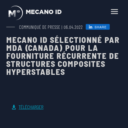
MECANO ID
Fr
En
COMMUNIQUÉ DE PRESSE | 06.04.2022
SHARE
MECANO ID SÉLECTIONNÉ PAR
ACCUEIL
MDA (CANADA) POUR LA
FOURNITURE RÉCURRENTE DE
DOMAINES
STRUCTURES COMPOSITES
SCIENCE, OBSERVATION, EXPLORATION
HYPERSTABLES
PRODUITS
TÉLÉCOMMUNICATION
SMALLSATS ET NEWSPACE
ESSAIS D’ENVIRONNEMENT
SERVICES
LANCEUR
INGÉNIERIE MÉCANIQUE ET THERMIQUE
TÉLÉCHARGER
ENTREPRISE
SPACE FARM
ESSAIS D’ENVIRONNEMENT
CARRIÈRE