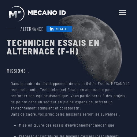
MECANO ID
En
Fr
ALTERNANCE
SHARE
TECHNICIEN ESSAIS EN
HOME
ALTERNACE (F-H)
BUSINESS LINES
SCIENCE, OBSERVATION, EXPLORATION
MISSIONS :
PRODUCTS
TELECOMMUNICATION
Dans le cadre du développement de ses activités Essais, MECANO ID
SMALLSATS AND NEWSPACE
recherche un(e) Technicien(ne) Essais en alternance pour
renforcer son équipe dynamique. Vous participerez à des projets
ENVIRONMENTAL TESTING
SERVICES
de pointe dans un secteur en pleine expansion, offrant un
LAUNCHERS
MECHANICAL AND THERMAL ENGINEERING
environnement stimulant et collaboratif.
Dans ce cadre, vos principales missions seront les suivantes :
COMPANY
SPACE FARM
ENVIRONMENTAL TESTING
Mise en œuvre des essais d’environnement mécanique
CAREER
Préparer et configurer les moyens d’essais (basculement