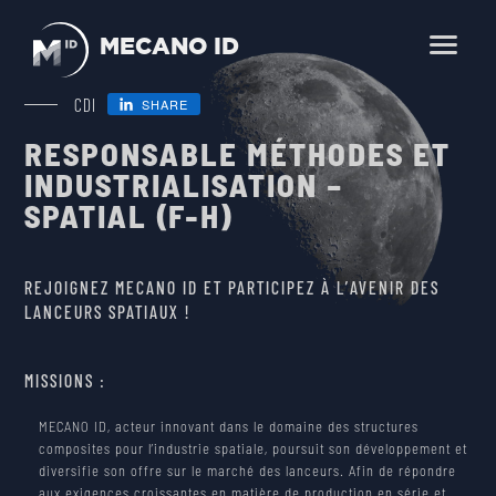
MECANO ID
En
Fr
CDI
SHARE
RESPONSABLE MÉTHODES ET
HOME
INDUSTRIALISATION –
SPATIAL (F-H)
BUSINESS LINES
SCIENCE, OBSERVATION, EXPLORATION
PRODUCTS
TELECOMMUNICATION
REJOIGNEZ MECANO ID ET PARTICIPEZ À L’AVENIR DES
LANCEURS SPATIAUX !
SMALLSATS AND NEWSPACE
ENVIRONMENTAL TESTING
SERVICES
MISSIONS :
LAUNCHERS
MECHANICAL AND THERMAL ENGINEERING
COMPANY
SPACE FARM
MECANO ID, acteur innovant dans le domaine des structures
composites pour l’industrie spatiale, poursuit son développement et
ENVIRONMENTAL TESTING
diversifie son offre sur le marché des lanceurs. Afin de répondre
CAREER
aux exigences croissantes en matière de production en série et