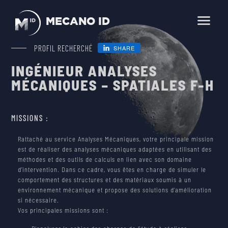
MECANO ID
En
Fr
PROFIL RECHERCHÉ
SHARE
INGÉNIEUR ANALYSES
HOME
MÉCANIQUES – SPATIALES F-H
BUSINESS LINES
SCIENCE, OBSERVATION, EXPLORATION
MISSIONS :
PRODUCTS
TELECOMMUNICATION
Rattaché au service Analyses Mécaniques, votre principale mission
SMALLSATS AND NEWSPACE
est de réaliser des analyses mécaniques adaptées en utilisant des
méthodes et des outils de calculs en lien avec son domaine
ENVIRONMENTAL TESTING
SERVICES
d’intervention. Dans ce cadre, vous êtes en charge de simuler le
LAUNCHERS
MECHANICAL AND THERMAL ENGINEERING
comportement des structures et des matériaux soumis à un
environnement mécanique et propose des solutions d’amélioration
COMPANY
SPACE FARM
si nécessaire.
ENVIRONMENTAL TESTING
Vos principales missions sont :
CAREER