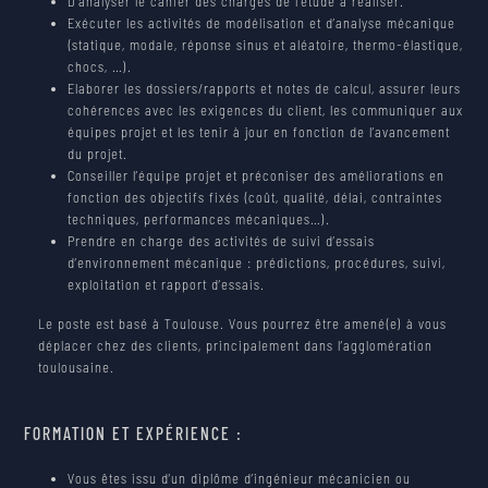
D’analyser le cahier des charges de l’étude à réaliser.
WORK AT MECANO ID
Exécuter les activités de modélisation et d’analyse mécanique
(statique, modale, réponse sinus et aléatoire, thermo-élastique,
CONTACT
JOB OFFERS
chocs, …).
Elaborer les dossiers/rapports et notes de calcul, assurer leurs
cohérences avec les exigences du client, les communiquer aux
NEWS
équipes projet et les tenir à jour en fonction de l’avancement
du projet.
Conseiller l’équipe projet et préconiser des améliorations en
PARTNERS
fonction des objectifs fixés (coût, qualité, délai, contraintes
techniques, performances mécaniques…).
Prendre en charge des activités de suivi d’essais
d’environnement mécanique : prédictions, procédures, suivi,
exploitation et rapport d’essais.
Le poste est basé à Toulouse. Vous pourrez être amené(e) à vous
déplacer chez des clients, principalement dans l’agglomération
toulousaine.
FORMATION ET EXPÉRIENCE :
Vous êtes issu d’un diplôme d’ingénieur mécanicien ou