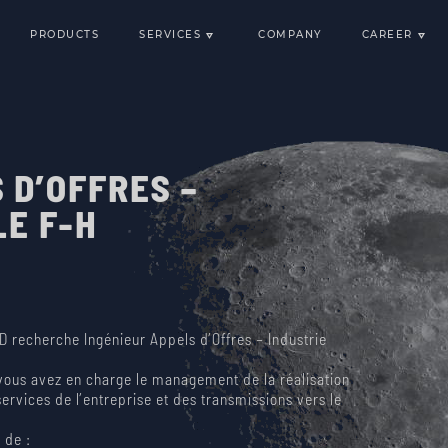
PRODUCTS
SERVICES
COMPANY
CAREER
BSERVATION, EXPLORATION
MECHANICAL AND THERMAL ENGINEER
WORK
NICATION
SPACE FARM
JOB 
AND NEWSPACE
ENVIRONMENTAL TESTING
TAL TESTING
 D’OFFRES –
LE F-H
 recherche Ingénieur Appels d’Offres – Industrie
vous avez en charge le management de la réalisation
services de l’entreprise et des transmissions vers le
 de :