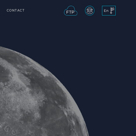
CONTACT
En
Fr
ING
 AT MECANO ID
OFFERS