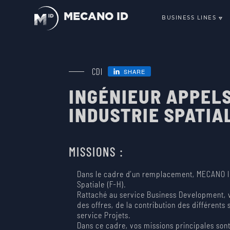
MECANO ID
BUSINESS LINES
SCIENCE, O
TELECOMMU
SMALLSATS 
CDI
SHARE
ENVIRONMEN
INGÉNIEUR APPELS
LAUNCHERS
INDUSTRIE SPATIA
MISSIONS :
Dans le cadre d’un remplacement, MECANO ID
Spatiale (F-H).
Rattaché au service Business Development, 
des offres, de la contribution des différents 
service Projets.
Dans ce cadre, vos missions principales sont