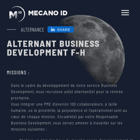
MECANO ID
En
Fr
ALTERNANCE
SHARE
ALTERNANT BUSINESS
HOME
DEVELOPMENT F-H
BUSINESS LINES
SCIENCE, OBSERVATION, EXPLORATION
MISSIONS :
PRODUCTS
TELECOMMUNICATION
Dans le cadre du développement de notre service Business
SMALLSATS AND NEWSPACE
Development, nous recrutons un(e) alternant(e) pour la rentrée
prochaine.
ENVIRONMENTAL TESTING
SERVICES
Vous intégrer une PME d’environ 100 collaborateurs, à taille
LAUNCHERS
MECHANICAL AND THERMAL ENGINEERING
humaine, où la proximité, la polyvalence et l’opérationnel sont au
cœur de chaque mission. Encadré(e) par notre Responsable
COMPANY
SPACE FARM
Business Development, vous servez amener à travailler sur les
ENVIRONMENTAL TESTING
missions suivantes :
CAREER