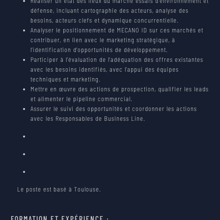
Réaliser un état des lieux du marché essais d’environnement et
WORK AT MECANO ID
défense, incluant cartographie des acteurs, analyse des
besoins, acteurs clefs et dynamique concurrentielle.
CONTACT
JOB OFFERS
Analyser le positionnement de MECANO ID sur ces marchés et
contribuer, en lien avec le marketing stratégique, à
l’identification d’opportunités de développement.
NEWS
Participer à l’évaluation de l’adéquation des offres existantes
avec les besoins identifiés, avec l’appui des équipes
techniques et marketing.
PARTNERS
Mettre en œuvre des actions de prospection, qualifier les leads
et alimenter le pipeline commercial.
Assurer le suivi des opportunités et coordonner les actions
avec les Responsables de Business Line.
Le poste est basé à Toulouse.
FORMATION ET EXPÉRIENCE :